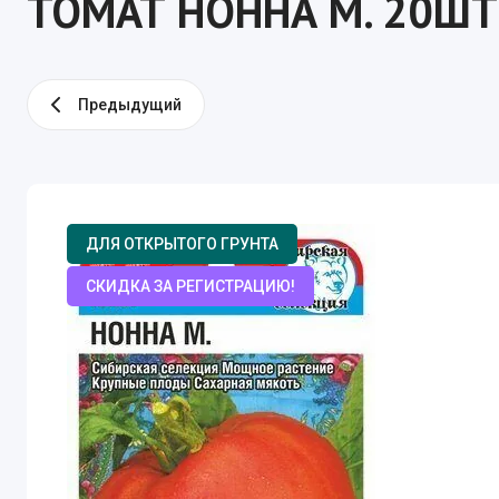
ТОМАТ НОННА М. 20ШТ
Ранние сорта
Семена ов
Среднеранние сорта
Томаты
Огурцы
Среднеспелые сорта
Предыдущий
Перец
Среднепоздние сорта
Баклажан
Корнеплод
ДЛЯ ОТКРЫТОГО ГРУНТА
Свекла
СКИДКА ЗА РЕГИСТРАЦИЮ!
Морковь
Редис
Редька
Капуста
Кабачок