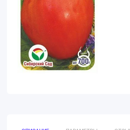
Тыква
Лук
Бобовые
Горох
Фасоль
Ягоды, фру
Арбуз
Дыня
Земляника
Кукуруза
Зелень, пр
Укроп
Кориандр