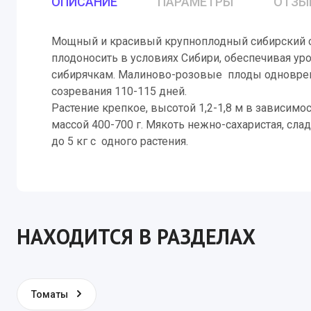
ОПИСАНИЕ
ПАРАМЕТРЫ
ОТЗЫ
Базилик, р
Мощный и красивый крупноплодный сибирский со
Салат
плодоносить в условиях Сибири, обеспечивая ур
Петрушка
сибирячкам. Малиново-розовые плоды одновреме
созревания 110-115 дней.
Растение крепкое, высотой 1,2-1,8 м в зависи
массой 400-700 г. Мякоть нежно-сахаристая, сл
до 5 кг с одного растения.
НАХОДИТСЯ В РАЗДЕЛАХ
Томаты