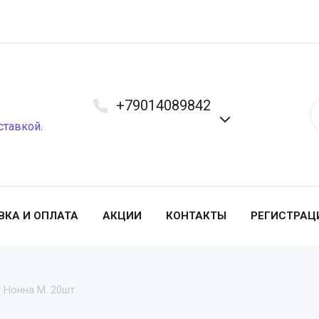
+79014089842
ставкой.
ВКА И ОПЛАТА
АКЦИИ
КОНТАКТЫ
РЕГИСТРАЦ
 Нонна М. 20шт
ЛУК СЕВОК