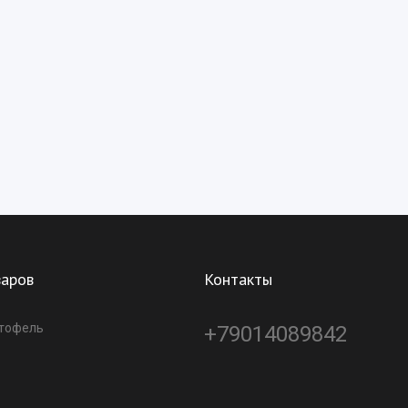
варов
Контакты
ртофель
+79014089842