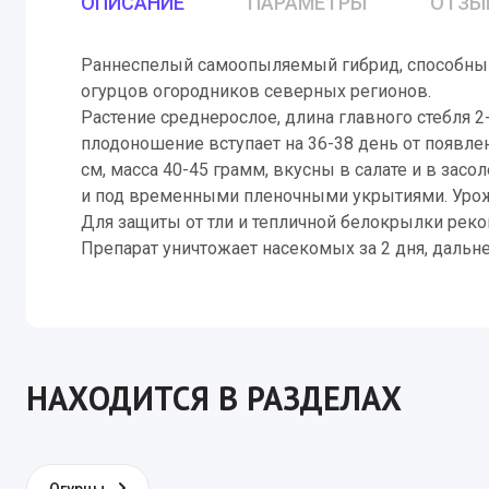
ОПИСАНИЕ
ПАРАМЕТРЫ
ОТЗЫ
Базилик, р
Раннеспелый самоопыляемый гибрид, способны
Салат
огурцов огородников северных регионов.
Петрушка
Растение среднерослое, длина главного стебля 2
плодоношение вступает на 36-38 день от появле
см, масса 40-45 грамм, вкусны в салате и в зас
и под временными пленочными укрытиями. Урожа
Для защиты от тли и тепличной белокрылки реко
Препарат уничтожает насекомых за 2 дня, дальне
НАХОДИТСЯ В РАЗДЕЛАХ