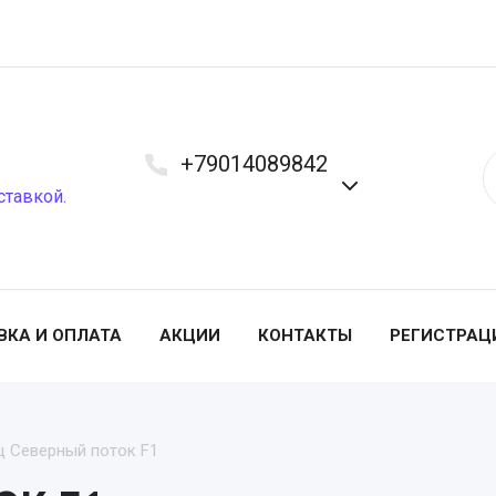
+79014089842
ставкой.
ВКА И ОПЛАТА
АКЦИИ
КОНТАКТЫ
РЕГИСТРАЦ
ц Северный поток F1
ЛУК СЕВОК