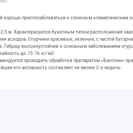
ВЫ
озмарин
й хорошо приспосабливаться к сложным климатическим у
-2,5 м. Характеризуется букетным типом расположения завя
ния всходов. Огурчики красивые, зеленые, с частой бугор
оле. Гибрид высокоустойчив к основным заболеваниям огур
йность до 15-16 кг/м2.
мендуется проводить обработки препаратом «Биотлин» пр
йшая его активность составляет не менее 2-х недель.