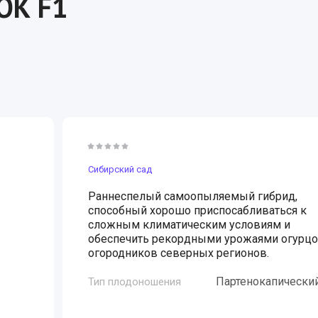
ОК F1
ощей
УДОБРЕНИЯ И ЗАЩИТА Р
Сидераты
ы
Сибирский сад
Раннеспелый самоопыляемый гибрид,
способный хорошо приспосабливаться к
сложным климатическим условиям и
обеспечить рекордными урожаями огурц
огородников северных регионов.
Партенокапически
Тип плодоношения