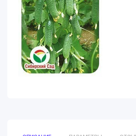
Тыква
Лук
Бобовые
Горох
Фасоль
Ягоды, фру
Арбуз
Дыня
Земляника
Кукуруза
Зелень, пр
Укроп
Кориандр