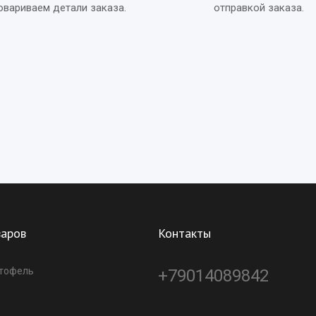
овариваем детали заказа.
отправкой заказа.
варов
Контакты
ртофель
+79014089842