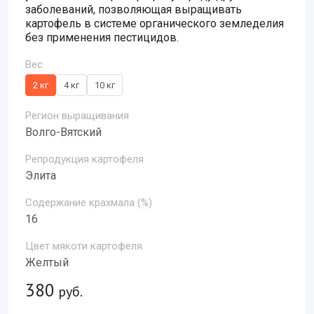
заболеваний, позволяющая выращивать
картофель в системе органического земледелия
без применения пестицидов.
Вес
2 кг
4 кг
10 кг
Регион выращивания
Волго-Вятский
Репродукция картофеля
Элита
Содержание крахмала (%)
16
Цвет мякоти картофеля
Желтый
380
руб.