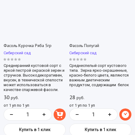
Фасоль Курочка Ряба 5гр
Фасоль Попугай
Сибирский сад
Сибирский сад
Среднеранний кустовой сорт с
Среднеспелый сорт кустового
яркой пестрой окраской зерен и
типа. Зерна ярко-окрашенные,
стручков. Высокодекоративен,
красно-белого цвета, являются
вкусен, в технической спелости
важным диетическим
может использоваться в
продуктом, содержащим белок
качестве спаржевой фасоли.
30
28
руб.
руб.
от 1 уп по 1 уп
от 1 уп по 1 уп
Купить в 1 клик
Купить в 1 клик