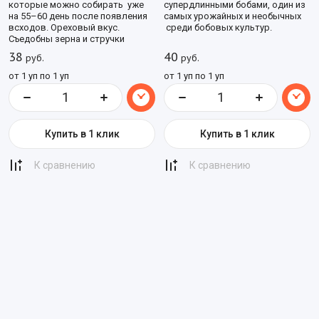
которые можно собирать уже
супердлинными бобами, один из
на 55–60 день после появления
самых урожайных и необычных
всходов. Ореховый вкус.
среди бобовых культур.
Съедобны зерна и стручки
38
40
руб.
руб.
от 1 уп по 1 уп
от 1 уп по 1 уп
Купить в 1 клик
Купить в 1 клик
К сравнению
К сравнению