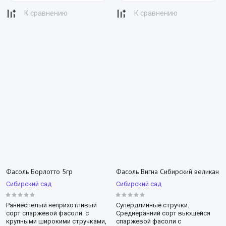
К сравнению
К сравнению
Фасоль Борлотто 5гр
Фасоль Вигна Сибирский великан
Сибирский сад
Сибирский сад
Раннеспелый неприхотливый
Супердлинные стручки.
сорт спаржевой фасоли с
Среднеранний сорт вьющейся
крупными широкими стручками,
спаржевой фасоли с