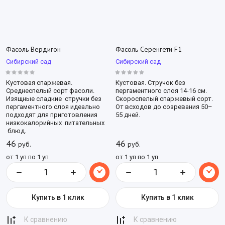
Фасоль Вердигон
Фасоль Серенгети F1
Сибирский сад
Сибирский сад
Кустовая спаржевая.
Кустовая. Стручок без
Среднеспелый сорт фасоли.
пергаментного слоя 14-16 см.
Изящные сладкие стручки без
Скороспелый спаржевый сорт.
пергаментного слоя идеально
От всходов до созревания 50–
подходят для приготовления
55 дней.
низкокалорийных питательных
блюд.
46
46
руб.
руб.
от 1 уп по 1 уп
от 1 уп по 1 уп
Купить в 1 клик
Купить в 1 клик
К сравнению
К сравнению